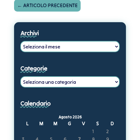
←
ARTICOLO PRECEDENTE
Archivi
Archivi
Categorie
Categorie
Calendario
Agosto 2026
L
M
M
G
V
S
D
1
2
3
4
5
6
7
8
9