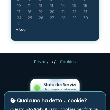
10
11
12
13
14
15
16
17
18
19
20
21
22
23
24
25
26
27
28
29
30
31
« Lug
Privacy
//
Cookies
Qualcuno ha detto... cookie?
Questo Sito Web utilizza i cookies per fornire