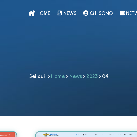
HOME
NEWS
CHI SONO
NET
Sei qui:
›
Home
›
News
›
2023
›
04