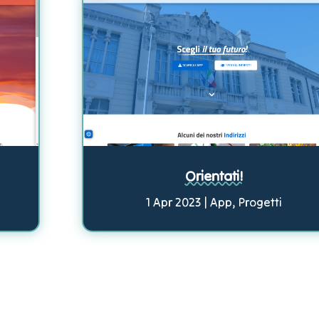
Orientati!
1 Apr 2023
|
App
,
Progetti